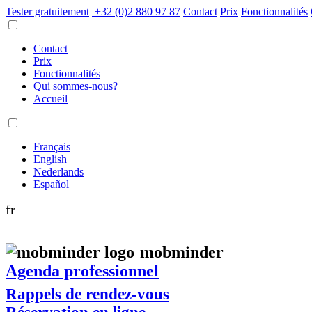
Tester gratuitement
+32 (0)2 880 97 87
Contact
Prix
Fonctionnalités
Contact
Prix
Fonctionnalités
Qui sommes-nous?
Accueil
Français
English
Nederlands
Español
fr
mob
minder
Agenda professionnel
Rappels de rendez-vous