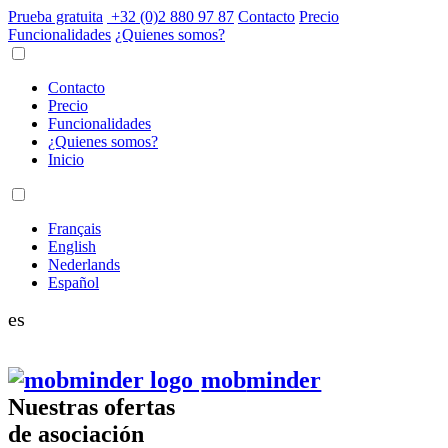
Prueba gratuita
+32 (0)2 880 97 87
Contacto
Precio
Funcionalidades
¿Quienes somos?
Contacto
Precio
Funcionalidades
¿Quienes somos?
Inicio
Français
English
Nederlands
Español
es
mob
minder
Nuestras ofertas
de asociación